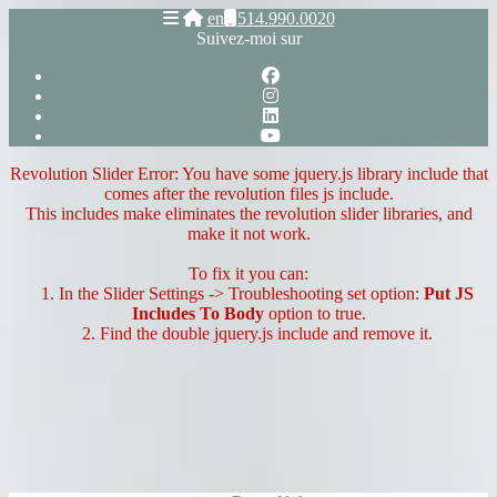
en
514.990.0020
Suivez-moi sur
Revolution Slider Error: You have some jquery.js library include that
comes after the revolution files js include.
This includes make eliminates the revolution slider libraries, and
make it not work.
To fix it you can:
1. In the Slider Settings -> Troubleshooting set option:
Put JS
Includes To Body
option to true.
2. Find the double jquery.js include and remove it.