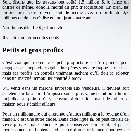
Soit, disons que les travaux ont coûté 1,5 million $, je lance un
chiffre de même, donc la moitié du prix d’acquisition. Eh bien, les
propriétaires se retrouvent tout de même avec un profit de 2,3
millions de dollars réalisé en tout juste quatre ans.
Non imposable. Le
flip
d’une vie !
Il y a de quoi grincer des dents.
Petits et gros profits
C’est vrai que même le « petit propriétaire » d’un jumelé peut
dégager ces temps-ci des gains inespérés sans être frappé par le fisc,
mais ses profits en sont-ils vraiment sachant qu’il doit se reloger
dans un marché immobilier chauffé à bloc?
S’il vend dans un marché favorable aux vendeurs, il devient soit
acheteur ou locataire. L’imposer sur la plus-value serait pour lui un
préjudice, au point qu’il y penserait à deux fois avant de quitter sa
maison pour s’établir ailleurs.
Pour un millionnaire qui engrange d’autres millions à la revente d’un
manoir, c’est une autre chose. Dans cette ligue-là, on peut choisir de
vivre plus « modestement » pour conserver son profit, et par «
modestement », j’entends ici passer d’une résidence flanquée de