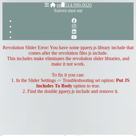
en
514.990.0020
Suivez-moi sur
Revolution Slider Error: You have some jquery.js library include that
comes after the revolution files js include.
This includes make eliminates the revolution slider libraries, and
make it not work.
To fix it you can:
1. In the Slider Settings -> Troubleshooting set option:
Put JS
Includes To Body
option to true.
2. Find the double jquery.js include and remove it.