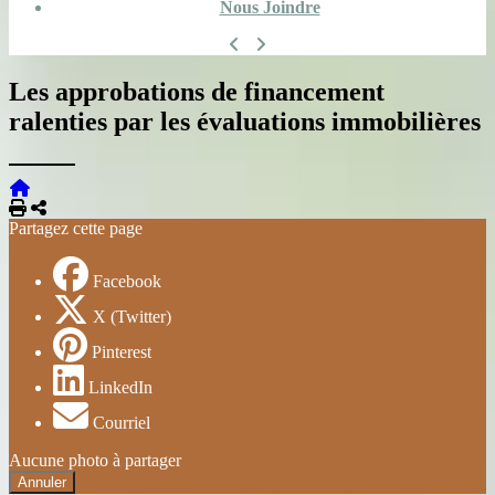
Nous Joindre
Les approbations de financement
ralenties par les évaluations immobilières
Imprimer
Partager
Partagez cette page
Facebook
X (Twitter)
Pinterest
LinkedIn
Courriel
Aucune photo à partager
Annuler