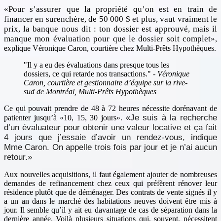
Pour s’assurer que la propriété qu’on est en train de
financer en surenchère, de 50 000 $ et plus, vaut vraiment le
prix, la banque nous dit : ton dossier est approuvé, mais il
manque mon évaluation pour que le dossier soit complet
,
explique Véronique Caron, courtière chez Multi-Prêts Hypothèques.
"Il y a eu des évaluations dans presque tous les
dossiers, ce qui retarde nos transactions." -
Véronique
Caron, courtière et gestionnaire d’équipe sur la rive-
sud de Montréal, Multi-Prêts Hypothèques
Ce qui pouvait prendre de 48 à 72 heures nécessite dorénavant de
Je suis à la recherche
patienter jusqu’à
10, 15, 30 jours
.
d’un évaluateur pour obtenir une valeur locative et ça fait
4 jours que j’essaie d’avoir un rendez-vous, indique
Mme Caron. On appelle trois fois par jour et je n’ai aucun
retour.
Aux nouvelles acquisitions, il faut également ajouter de nombreuses
demandes de refinancement chez ceux qui préfèrent rénover leur
résidence plutôt que de déménager. Des contrats de vente signés il y
a un an dans le marché des habitations neuves doivent être mis à
jour. Il semble qu’il y ait eu davantage de cas de séparation dans la
dernière année. Voilà plusieurs situations qui, souvent, nécessitent